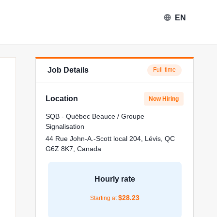
EN
Job Details
Full-time
Location
Now Hiring
SQB - Québec Beauce / Groupe
Signalisation
44 Rue John-A.-Scott local 204, Lévis, QC
G6Z 8K7, Canada
Hourly rate
$
28.23
Starting at