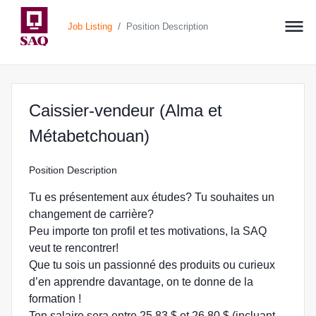
/
Job Listing
Position Description
Caissier-vendeur (Alma et
at SAQ.COM in Alma
Métabetchouan)
Position Description
Tu es présentement aux études? Tu souhaites un
changement de carrière?
Peu importe ton profil et tes motivations, la SAQ
veut te rencontrer!
Que tu sois un passionné des produits ou curieux
d’en apprendre davantage, on te donne de la
formation !
Ton salaire sera entre 25,83 $ et 26,80 $ (incluant