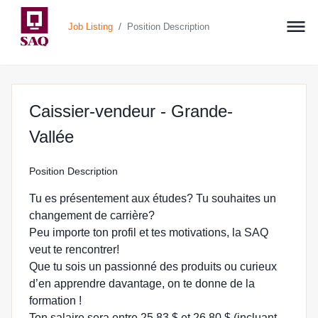
/
Job Listing
Position Description
Caissier-vendeur - Grande-
at SAQ.COM in Grande-Vallée
Vallée
Position Description
Tu es présentement aux études? Tu souhaites un
changement de carrière?
Peu importe ton profil et tes motivations, la SAQ
veut te rencontrer!
Que tu sois un passionné des produits ou curieux
d’en apprendre davantage, on te donne de la
formation !
Ton salaire sera entre 25,83 $ et 26,80 $ (incluant